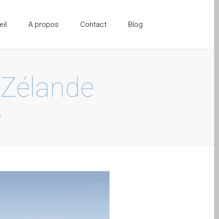
il
A propos
Contact
Blog
-Zélande
e