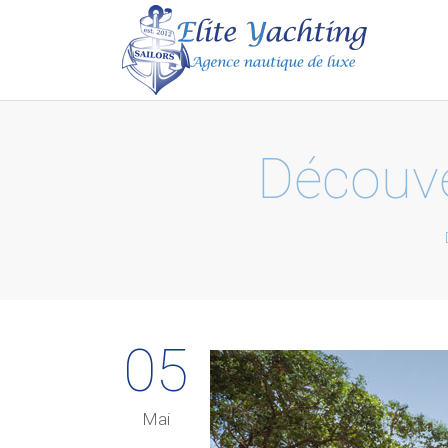
Découve
05
Mai