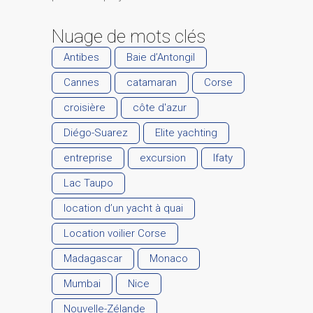
Nuage de mots clés
Antibes
Baie d’Antongil
Cannes
catamaran
Corse
croisière
côte d'azur
Diégo-Suarez
Elite yachting
entreprise
excursion
Ifaty
Lac Taupo
location d’un yacht à quai
Location voilier Corse
Madagascar
Monaco
Mumbai
Nice
Nouvelle-Zélande