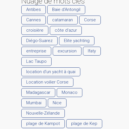
Nuage de mots clés
Antibes
Baie d’Antongil
Cannes
catamaran
Corse
croisière
côte d'azur
Diégo-Suarez
Elite yachting
entreprise
excursion
Ifaty
Lac Taupo
location d’un yacht à quai
Location voilier Corse
Madagascar
Monaco
Mumbai
Nice
Nouvelle-Zélande
plage de Kampot
plage de Kep