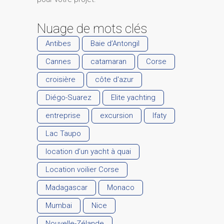
Nuage de mots clés
Antibes
Baie d’Antongil
Cannes
catamaran
Corse
croisière
côte d'azur
Diégo-Suarez
Elite yachting
entreprise
excursion
Ifaty
Lac Taupo
location d’un yacht à quai
Location voilier Corse
Madagascar
Monaco
Mumbai
Nice
Nouvelle-Zélande