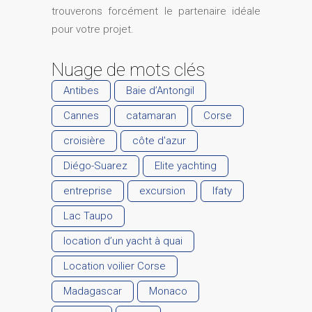
trouverons forcément le partenaire idéale
pour votre projet.
Nuage de mots clés
Antibes
Baie d’Antongil
Cannes
catamaran
Corse
croisière
côte d'azur
Diégo-Suarez
Elite yachting
entreprise
excursion
Ifaty
Lac Taupo
location d’un yacht à quai
Location voilier Corse
Madagascar
Monaco